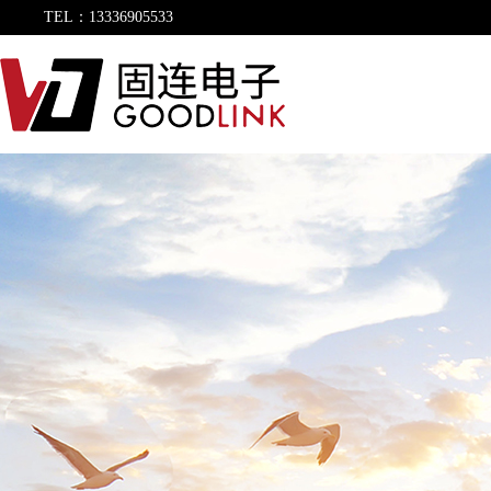
TEL：13336905533