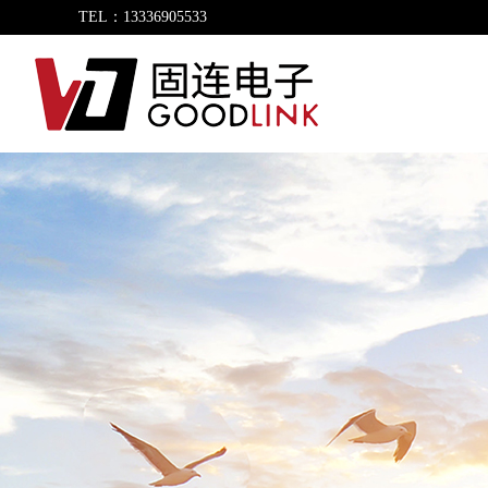
TEL：13336905533