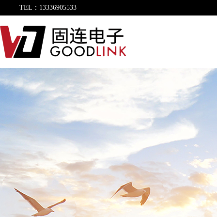
TEL：13336905533