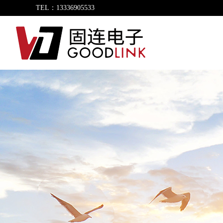
TEL：13336905533