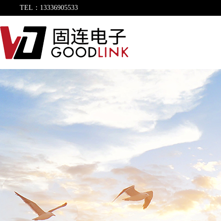
TEL：13336905533